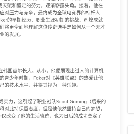
游戏天赋和坚定的努力，逐渐崭露头角。接着，他在
应对压力与竞争，最终成为全球电竞界的标杆人
ker的早期经历、职业生涯初期的挑战、辉煌成就
们将更全面地理解这位传奇选手是如何从一个天才
业的发展。
月，在韩国首尔长大。从小，他便展现出过人的计算机
青少年时期，Faker对《英雄联盟》的热爱让他
己的技术水平，并将其视为一种乐趣。
实力，这引起了职业战队Scout Gaming（后来的
时他的父母对此持保留态度，但是他依然坚持自己的梦想，
定不仅改变了他的生活轨迹，也为日后的成功奠定了