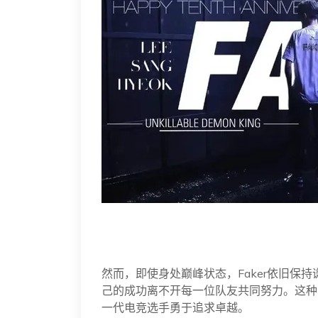
然而，即使身处巅峰状态，Faker依旧保
己的成功离不开每一位队友共同努力。这种
一代电竞选手勇于追求卓越。