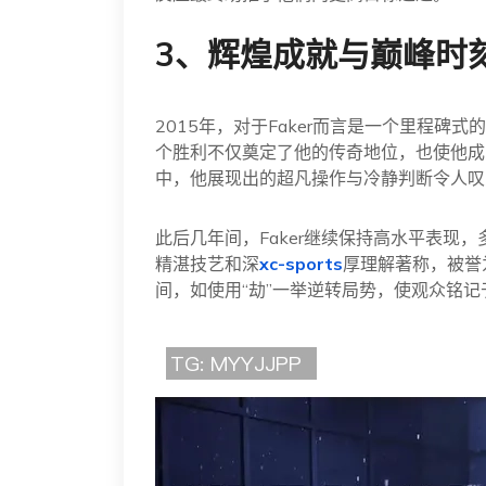
3、辉煌成就与巅峰时
2015年，对于Faker而言是一个里程碑
个胜利不仅奠定了他的传奇地位，也使他成
中，他展现出的超凡操作与冷静判断令人叹
此后几年间，Faker继续保持高水平表现，
精湛技艺和深
xc-sports
厚理解著称，被誉
间，如使用“劫”一举逆转局势，使观众铭记