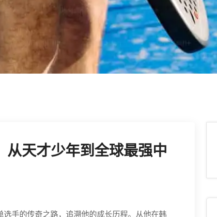
路：从天才少年到全球最强中
中单选手的传奇之路，追溯他的成长历程。从他在韩