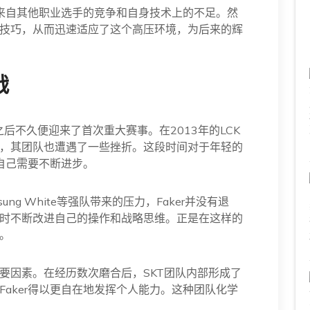
括来自其他职业选手的竞争和自身技术上的不足。然
技巧，从而迅速适应了这个高压环境，为后来的辉
战
T之后不久便迎来了首次重大赛事。在2013年的LCK
，其团队也遭遇了一些挫折。这段时间对于年轻的
到自己需要不断进步。
sung White等强队带来的压力，Faker并没有退
时不断改进自己的操作和战略思维。正是在这样的
。
要因素。在经历数次磨合后，SKT团队内部形成了
aker得以更自在地发挥个人能力。这种团队化学