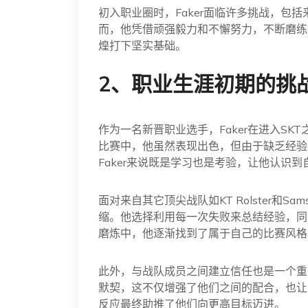
初入职业圈时，Faker面临许多挑战，包
而，他凭借顽强毅力和不懈努力，不断磨练
煌打下坚实基础。
2、职业生涯初期的挑
作为一名新晋职业选手，Faker在进入SK
比赛中，他虽然表现出色，但由于缺乏经验
Faker来说既是学习也是考验，让他认识
面对来自其它顶尖战队如KT Rolster和Sam
缩。他选择利用每一次失败来总结经验，同
磨炼中，他逐渐找到了属于自己的比赛风格
此外，与战队成员之间建立信任也是一个重
默契，这不仅增强了他们之间的配合，也让F
反应最终助推了他们向更高目标迈进。