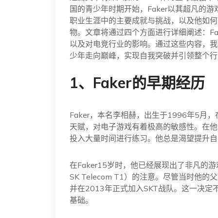
国的青少年时期开始，Faker以其超凡的
职业生涯中的主要成就与挑战，以及他如何
物。文章将通过四个方面进行详细阐述：Fa
以及对电竞行业的影响。通过这些内容，我
少年走向巅峰，实现自我突破并引领整个行
1、Faker的早期经历
Faker，本名李相赫，出生于1996年5
天赋，对电子游戏有着极高的敏感性。在他的
投入大量时间进行练习。他总是渴望提升自
在Faker15岁时，他已经展现出了非凡的游戏
SK Telecom T1）的注意。尽管当
并在2013年正式加入SKT战队。这一决
基础。