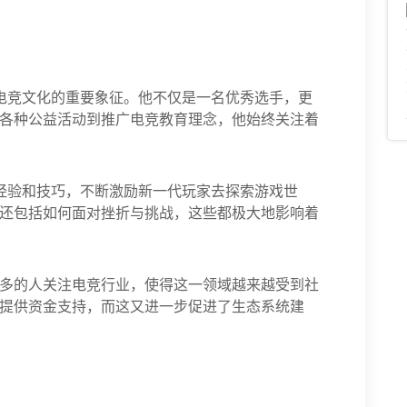
为电竞文化的重要象征。他不仅是一名优秀选手，更
各种公益活动到推广电竞教育理念，他始终关注着
人经验和技巧，不断激励新一代玩家去探索游戏世
还包括如何面对挫折与挑战，这些都极大地影响着
多的人关注电竞行业，使得这一领域越来越受到社
提供资金支持，而这又进一步促进了生态系统建