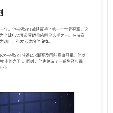
刻
式的一年。他带领SKT战队赢得了第一个世界冠军，这
为全球电竞界最受瞩目的明星选手之一。在决赛
为观止，引发无数粉丝追捧。
多次带领SKT获得LCK联赛及国际赛事冠军。他以
为“中路之王”。同时，他也缔造了一系列经典瞬
于心。