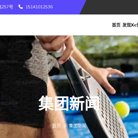
257号
15141012536
首页
发现
Xc
集团新闻
首页
集团新闻