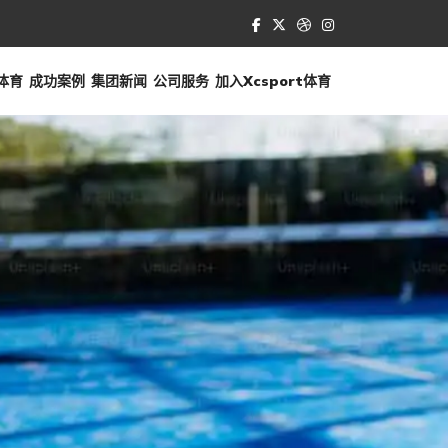
体育
成功案例
集团新闻
公司服务
加入
Xcsport体育