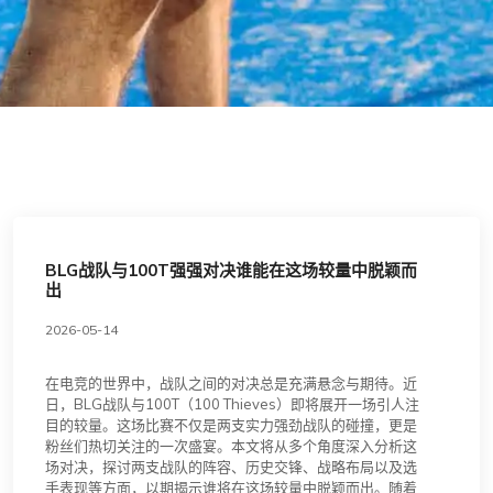
BLG战队与100T强强对决谁能在这场较量中脱颖而
出
2026-05-14
在电竞的世界中，战队之间的对决总是充满悬念与期待。近
日，BLG战队与100T（100 Thieves）即将展开一场引人注
目的较量。这场比赛不仅是两支实力强劲战队的碰撞，更是
粉丝们热切关注的一次盛宴。本文将从多个角度深入分析这
场对决，探讨两支战队的阵容、历史交锋、战略布局以及选
手表现等方面，以期揭示谁将在这场较量中脱颖而出。随着