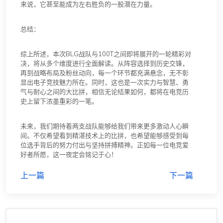
来说，它甚至能成为左右胜负的一股潜在力量。
总结：
综上所述，本次BLG战队与100T之间即将展开的一轮精彩对
决，将从多个维度进行全面解读。从阵容选择到历史交锋，
再到战略布局及粉丝动向，每一个环节都充满悬念，无不彰
显出电子竞技魅力所在。同时，这也是一次实力与智慧、勇
气与耐心之间的大比拼，相信无论结果如何，都将在电竞历
史上留下浓墨重彩的一笔。
未来，我们期待着两支战队能够给我们带来更多激动人心瞬
间。不仅希望看到精湛技术上的比拼，也希望能够感受到每
位选手背后的努力付出与坚持拼搏精神。正如每一位电竞爱
好者所愿，这一夜定会铭记于心！
上一篇
下一篇